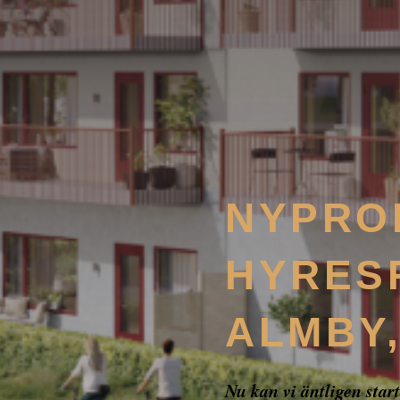
NYPRO
HYRES
ALMBY
Nu kan vi äntligen star