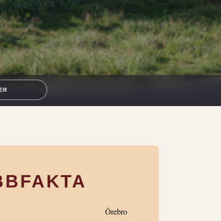
ER
BBFAKTA
Örebro