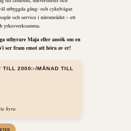
väl utbyggda gång- och cykelvägar.
pår och service i närområdet – ett
och yrkesverksamma.
ga uthyrare Maja eller ansök om en
Vi ser fram emot att höra av er!
TILL 2000:-/MÅNAD TILL
ie hyra
ETER