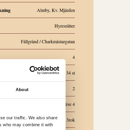
ckning
Almby, Kv. Mjärden
Hyresrätter
Fållgränd / Charkmästargatan
4
r etapp 1
34 st
r etapp 1
2
About
5 respektive 4
se our traffic. We also share
2rok & 3rok
ers who may combine it with