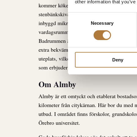
other information that you’ve
kommer köken från Vedum och håller en ge
stenbänkskiva i grå/beige ton, matchande s
Consent
inbyggd mikrovågsugn. Dessutom skapar de
Necessary
Selection
vardagsrummet ljusa, sociala ytor.
Badrummen är helkaklade och utrustade med
extra bekvämlighet. Utöver detta har samtli
uteplats, vilket ger möjlighet till egen utem
Deny
som erbjuder det lilla extra.
Om Almby
Almby är ett omtyckt och etablerat bostadso
kilometer från citykärnan. Här bor du med nä
utbud. I området finns förskolor, grundskol
Örebro universitet.
Goda bussförbindelser gör det enkelt att ta si