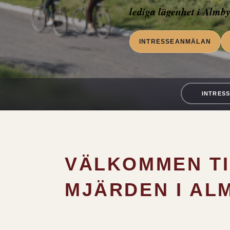
lediga lägenhet i Almby
INTRESSEANMÄLAN
INTRES
VÄLKOMMEN TI
MJÄRDEN I AL