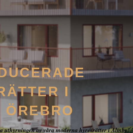
DUCERADE
RÄTTER I
, ÖREBRO
ta uthyrningen av våra moderna hyresrätter i Almby! T