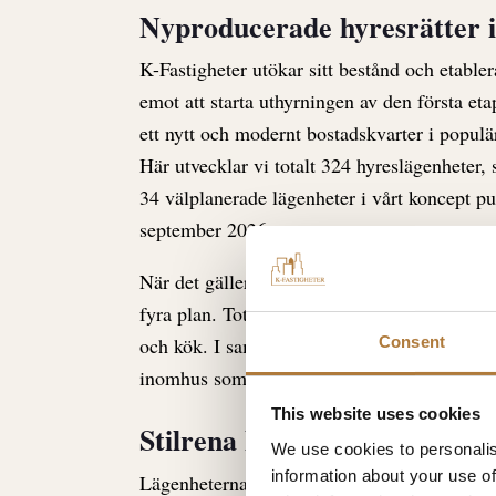
Nyproducerade hyresrätter 
K-Fastigheter utökar sitt bestånd och etabler
emot att starta uthyrningen av den första et
ett nytt och modernt bostadskvarter i popul
Här utvecklar vi totalt 324 hyreslägenheter, 
34 välplanerade lägenheter i vårt koncept pu
september 2026.
När det gäller den första etappen, består de
fyra plan. Totalt sett kommer det finnas 34
Consent
och kök. I samtliga lägenheter får du ett bo
inomhus som utomhus.
This website uses cookies
Stilrena hem med smarta lös
We use cookies to personalis
information about your use of
Lägenheterna är utformade med fokus på både