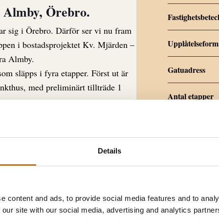
i Almby, Örebro.
Fastighetsbete
ar sig i Örebro. Därför ser vi nu fram
Upplåtelseform
appen i bostadsprojektet Kv. Mjärden –
ära Almby.
Gatuadress
som släpps i fyra etapper. Först ut är
nkthus, med preliminärt tillträde 1
Antal etapper
Antal lägenhete
n av två byggnader i fem respektive
 hyreslägenheter fördelade på 2–3 rum
Antal byggnade
Details
ende som håller hög standard såväl
Antal våningar
ningar och egen uteplats
e content and ads, to provide social media features and to analy
Antal rum
 our site with our social media, advertising and analytics partn
 funktion och trivsel. Till exempel