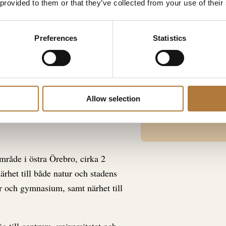
 provided to them or that they’ve collected from your use of their
nomgående hög kvalitet med
Kvadrat
tänkskydd, integrerad diskmaskin samt
Preliminär infl
n öppna planlösningen mot
Preferences
Statistics
 tvättmaskin och torktumlare för
KONTAK
ga lägenheter dessutom balkong eller
Ev
Uth
iljö oavsett våningsplan. Ett boende
Allow selection
010
mråde i östra Örebro, cirka 2
rhet till både natur och stadens
or och gymnasium, samt närhet till
g till centrum, universitetet och